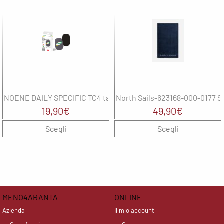
NOENE DAILY SPECIFIC TC4 tallonetta
North Sails-623168-000-0177 
19,90
€
49,90
€
Scegli
Scegli
MENO4ARANTA
ONLINE
Azienda
Il mio account