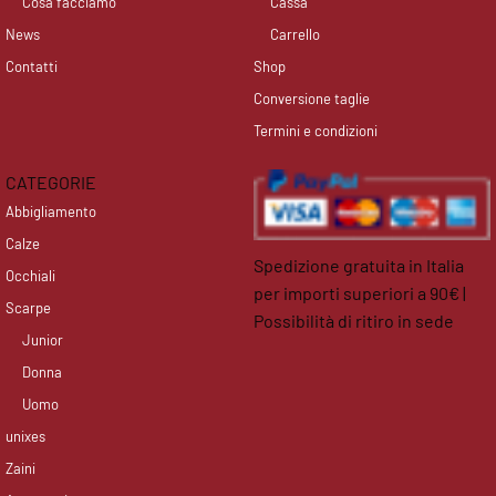
Cosa facciamo
Cassa
News
Carrello
Contatti
Shop
Conversione taglie
Termini e condizioni
CATEGORIE
Abbigliamento
Calze
Spedizione gratuita in Italia
Occhiali
per importi superiori a 90€ |
Scarpe
Possibilità di ritiro in sede
Junior
facebook
instagram
Donna
Uomo
unixes
Zaini