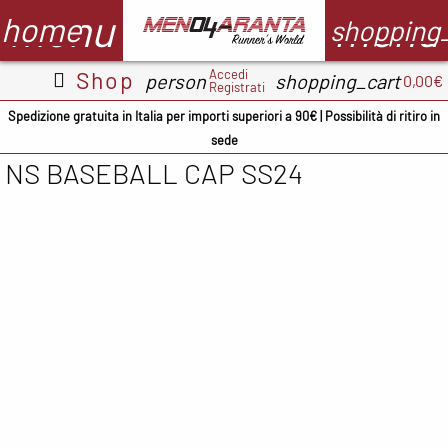
menu
menu
home
shopping
Accedi
Shop
person
shopping_cart
0,00€
Registrati
Abbigliamento
Scarpe
Accessori
M
Spedizione gratuita in Italia per importi superiori a 90€ | Possibilità di ritiro in
sede
Adidas
ADIDAS
BV Sport
NS BASEBALL CAP SS24
CMP
ASICS
Demon
A
occhiali
Columbia
Columbia
B
Floky
Floky
Crocs
C
Garmin
Meno4aranta
Docksteps
C
Ironman
Mizuno
Hoka
D
Marsupio
New Balance
Mizuno
E
Mizuno
North Sails
New
F