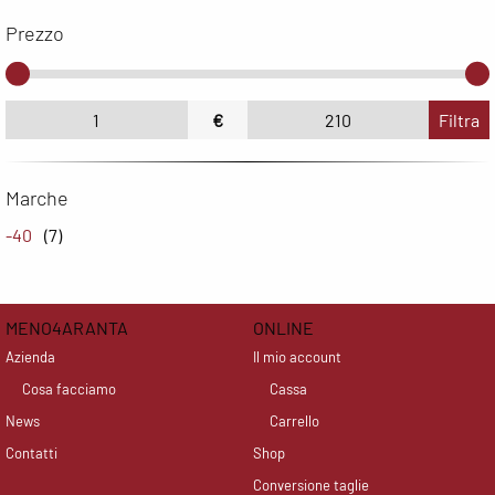
Prezzo
€
Filtra
Marche
-40
(7)
MENO4ARANTA
ONLINE
Azienda
Il mio account
Cosa facciamo
Cassa
News
Carrello
Contatti
Shop
Conversione taglie