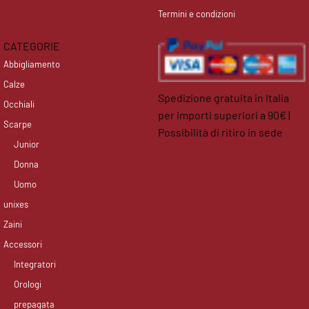
Termini e condizioni
CATEGORIE
Abbigliamento
Calze
Spedizione gratuita in Italia
Occhiali
per importi superiori a 90€ |
Scarpe
Possibilità di ritiro in sede
Junior
facebook
instagram
Donna
Uomo
unixes
Zaini
Accessori
Integratori
Orologi
prepagata