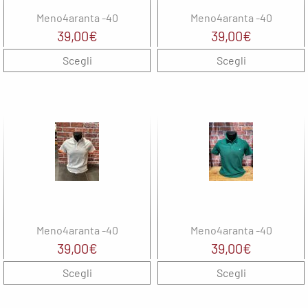
Balance
Noene
The North
G
Meno4aranta -40
Meno4aranta -40
solette
Face
North
39,00
€
39,00
€
Sails
North
UYN
Scegli
Sails
Scegli
M
On
Oxiburn
M
Regatta
Regatta
M
Saucony
SHOKZ
N
The North
Face
SMITH
Uyn
Spenco
N
The North
Meno4aranta -40
Meno4aranta -40
Face
39,00
€
39,00
€
O
UYN
Scegli
Scegli
R
wellbeinn