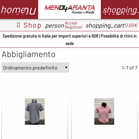
menu
menu
home
shopping
Accedi
Shop
person
shopping_cart
0,00€
Registrati
Abbigliamento
Scarpe
Accessori
M
Spedizione gratuita in Italia per importi superiori a 90€ | Possibilità di ritiro in
sede
Adidas
ADIDAS
BV Sport
Abbigliamento
CMP
ASICS
Demon
A
occhiali
1–7 of 7
Columbia
Columbia
B
Floky
Floky
Crocs
C
Garmin
Meno4aranta
Docksteps
C
Ironman
Mizuno
Hoka
D
Marsupio
New Balance
Mizuno
E
Mizuno
North Sails
New
F