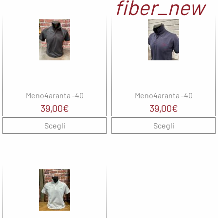
fiber_new
Wepere
T
F
Meno4aranta -40
Meno4aranta -40
39,00
€
39,00
€
Scegli
Scegli