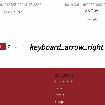
ils-692793-000-0177 SS22
North Sails-692793-000-
35,00
€
Leggi tutto
Scegli
keyboard_arrow_right
1
2
4
CATEGORIE
Abbigliamento
Calze
Occhiali
Scarpe