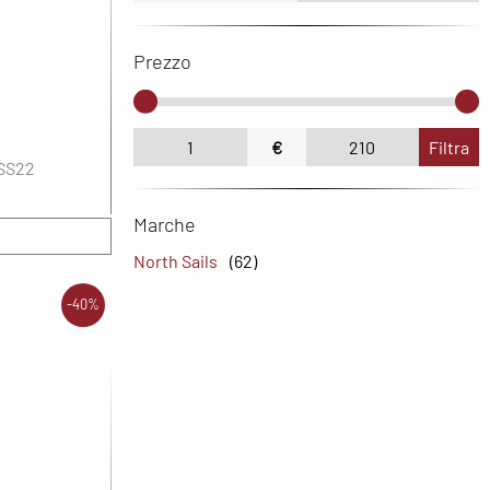
Prezzo
€
Filtra
-SS22
Marche
North Sails
(62)
-40%