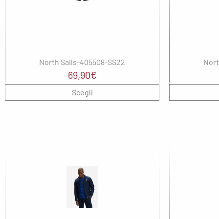
North Sails-405508-SS22
Nort
69,90
€
Scegli