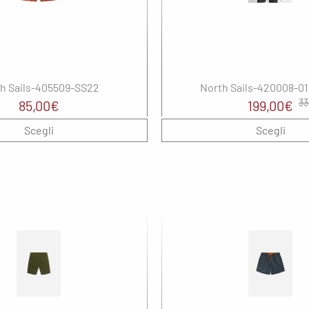
Saucony
SHOKZ
Spenco
SMITH
h Sails-405509-SS22
North Sails-420008-0
Il
Il
33
85,00
€
199,00
€
The North Face
prezzo
pr
Scegli
Scegli
Uyn
originale
at
era:
è:
330,00€.
19