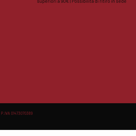
superiori a 90€ | Possibilità di ritiro in sede
facebook
instagram
 P.IVA 01473070389