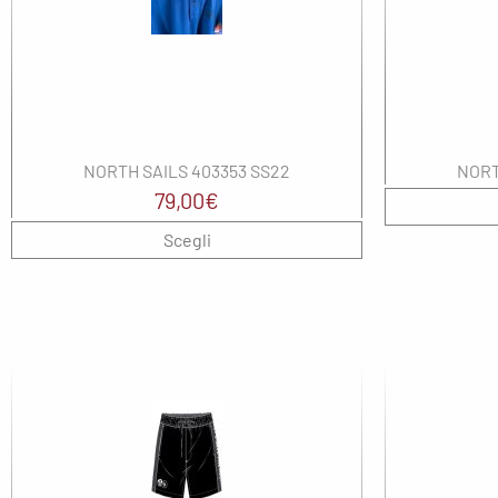
The North Face
North Sails
Nor
UYN
On
Ox
Regatta
Re
Saucony
SH
NORTH SAILS 403353 SS22
NORT
The North Face
SM
79,00
€
Uyn
Sp
Scegli
Th
UY
wel
We