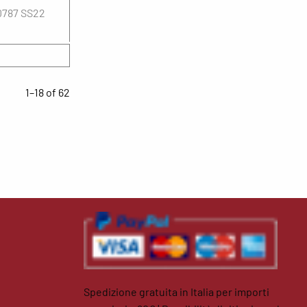
0787 SS22
1–18 of 62
Spedizione gratuita in Italia per importi