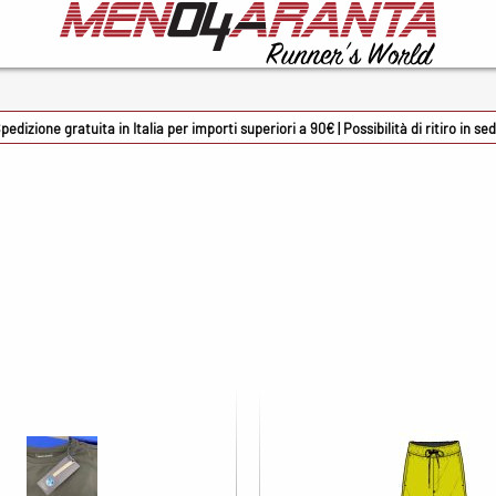
cessori
Marche
226E
pedizione gratuita in Italia per importi superiori a 90€ | Possibilità di ritiro in se
 Sport
ADIDAS
mon occhiali
ASICS
oky
BV Sport
rmin
Columbia
onman
Crocs
rsupio
Docksteps
zuno
Ethicsport
ene solette
Floky