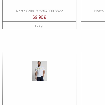
North Sails-692353 000 SS22
North 
69,90
€
Scegli