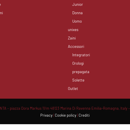
e
Junior
ni
Donna
Uomo
unixes
Zaini
Accessori
Integratori
Orologi
prepagata
Solette
Outlet
A – piazza Dora Markus 11/m 48123 Marina Di Ravenna Emilia-Romagna, Italy –
Privacy
|
Cookie policy
|
Crediti