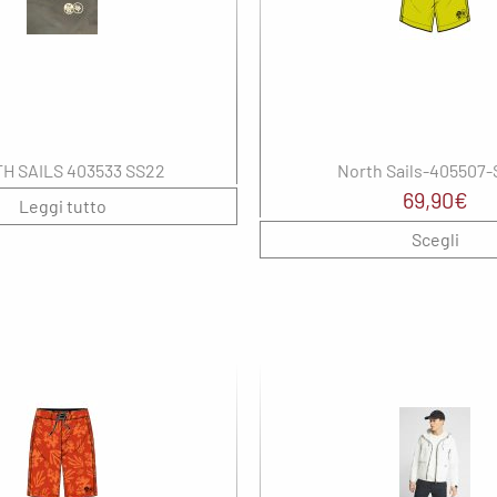
th Sails
Garmin
iburn
Hoka
gatta
Marsupio
OKZ
Meno4aranta
H SAILS 403533 SS22
North Sails-405507
ITH
Mizuno
69,90
€
Leggi tutto
enco
New Balance
Scegli
e North Face
Noene
N
Notrh Sails
lbeinn
On
pere
Oxiburn
Regatta