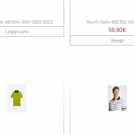
ils-691004-000-0926 SS22
North Sails-692352-0
59,90
€
Leggi tutto
Scegli