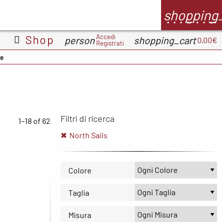
menu
shopping
Accedi
Shop
person
shopping_cart
0,00€
Registrati
RS
Wellbeinn
Wepere
Integratori
de
226ERS
EthicSport
Filtri di ricerca
1–18 of 62
North Sails
Colore
Taglia
Misura