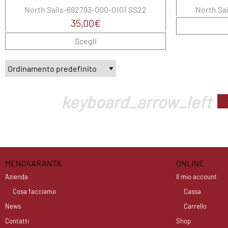
North Sails-692793-000-0101 SS22
North Sa
35,00
€
Scegli
keyboard_arrow_left
MENO4ARANTA
ONLINE
Azienda
Il mio account
Cosa facciamo
Cassa
News
Carrello
Contatti
Shop