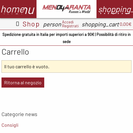
menu
menu
home
shopping
Accedi
Shop
person
shopping_cart
0,00€
Registrati
Abbigliamento
Scarpe
Accessori
M
Spedizione gratuita in Italia per importi superiori a 90€ | Possibilità di ritiro in
sede
Adidas
ADIDAS
BV Sport
Carrello
CMP
ASICS
Demon
A
occhiali
Il tuo carrello è vuoto.
Columbia
Columbia
B
Floky
Floky
Crocs
C
Ritorna al negozio
Garmin
Meno4aranta
Docksteps
C
Ironman
Mizuno
Hoka
D
Marsupio
Categorie news
New Balance
Mizuno
E
Mizuno
Consigli
North Sails
New
F