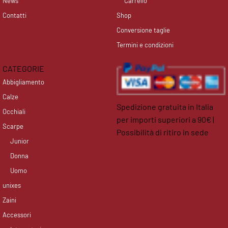
News
Carrello
Contatti
Shop
Conversione taglie
Termini e condizioni
CATEGORIE
Abbigliamento
Calze
Spedizione gratuita in Italia
Occhiali
per importi superiori a 90€ |
Scarpe
Possibilità di ritiro in sede
Junior
facebook
instagram
Donna
Uomo
unixes
Zaini
Accessori