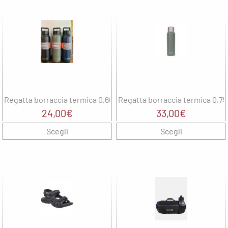
Wepere
T
F
Regatta borraccia termica 0,60
Regatta borraccia termica 0,75
24,00
€
33,00
€
Scegli
Scegli