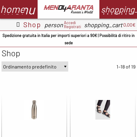
menu
menu
home
shopping
Accedi
Shop
person
shopping_cart
0,00€
Registrati
Abbigliamento
Scarpe
Accessori
M
Spedizione gratuita in Italia per importi superiori a 90€ | Possibilità di ritiro in
sede
Adidas
ADIDAS
BV Sport
Shop
CMP
ASICS
Demon
A
occhiali
1–18 of 19
Columbia
Columbia
B
Floky
Floky
Crocs
C
Garmin
Meno4aranta
Docksteps
C
Ironman
Mizuno
Hoka
D
Marsupio
New Balance
Mizuno
E
Mizuno
North Sails
New
F