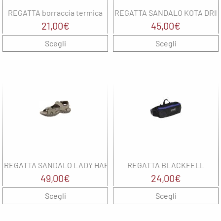
Balance
Noene
The North
G
REGATTA borraccia termica
REGATTA SANDALO KOTA DRIF
solette
Face
North
21,00
€
45,00
€
Sails
North
UYN
Scegli
Sails
Scegli
M
On
Oxiburn
M
Regatta
Regatta
M
Saucony
SHOKZ
N
The North
Face
SMITH
Uyn
Spenco
N
The North
REGATTA SANDALO LADY HARIS
REGATTA BLACKFELL
Face
49,00
€
24,00
€
O
UYN
Scegli
Scegli
R
wellbeinn