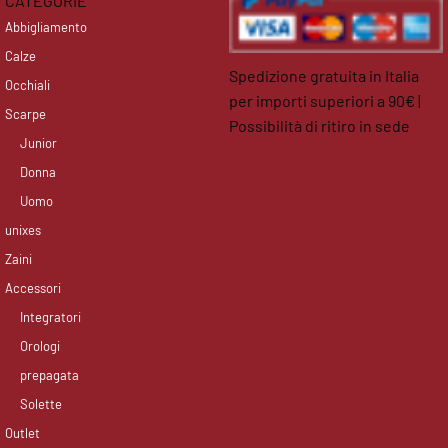
CATEGORIE
Abbigliamento
Calze
Spedizione gratuita in Italia
Occhiali
per importi superiori a 90€ |
Scarpe
Possibilità di ritiro in sede
Junior
facebook
instagram
Donna
Uomo
unixes
Zaini
Accessori
Integratori
Orologi
prepagata
Solette
Outlet