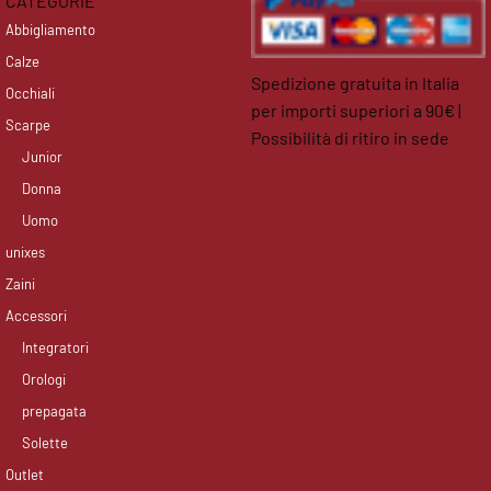
CATEGORIE
Abbigliamento
Calze
Spedizione gratuita in Italia
Occhiali
per importi superiori a 90€ |
Scarpe
Possibilità di ritiro in sede
Junior
facebook
instagram
Donna
Uomo
unixes
Zaini
Accessori
Integratori
Orologi
prepagata
Solette
Outlet