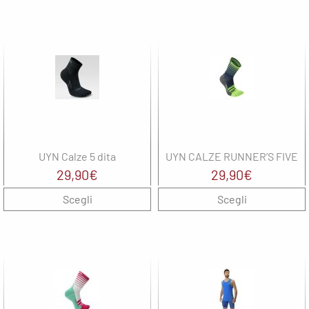
originale
attuale
era:
è:
29,90€.
23,90€.
UYN Calze 5 dita
UYN CALZE RUNNER’S FIVE
29,90
€
29,90
€
Scegli
Scegli