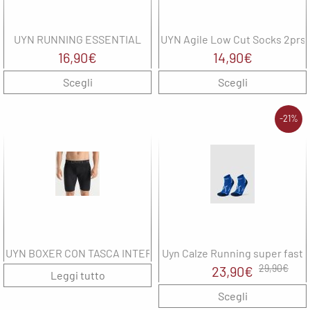
UYN RUNNING ESSENTIAL
UYN Agile Low Cut Socks 2prs
16,90
€
14,90
€
Scegli
Scegli
-21%
UYN BOXER CON TASCA INTERNA
Uyn Calze Running super fast
Il
Il
29,90
€
23,90
€
Leggi tutto
prezzo
prezzo
Scegli