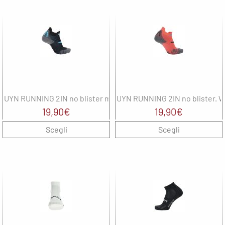
Wepere
T
F
UYN RUNNING 2IN no blister man
UYN RUNNING 2IN no blister. 
19,90
€
19,90
€
Scegli
Scegli