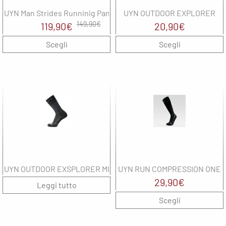
Balance
Noene
The North
G
UYN Man Strides Runninig Pant Short
UYN OUTDOOR EXPLORER
solette
Face
North
Il
Il
149,90
€
119,90
€
20,90
€
Sails
North
prezzo
prezzo
UYN
Scegli
Sails
Scegli
M
On
originale
attuale
Oxiburn
M
era:
è:
Regatta
Regatta
149,90€.
119,90€.
M
Saucony
SHOKZ
N
The North
Face
SMITH
Uyn
Spenco
N
The North
UYN OUTDOOR EXSPLORER MID
UYN RUN COMPRESSION ONE
Face
29,90
€
Leggi tutto
O
UYN
Scegli
R
wellbeinn