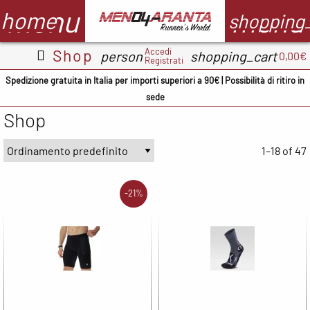
menu
menu
home
shopping
Accedi
Shop
person
shopping_cart
0,00€
Registrati
Abbigliamento
Scarpe
Accessori
M
Spedizione gratuita in Italia per importi superiori a 90€ | Possibilità di ritiro in
sede
Adidas
ADIDAS
BV Sport
Shop
CMP
ASICS
Demon
A
occhiali
1–18 of 47
Columbia
Columbia
B
Floky
Floky
Crocs
C
-21%
Garmin
Meno4aranta
Docksteps
C
Ironman
Mizuno
Hoka
D
Marsupio
New Balance
Mizuno
E
Mizuno
North Sails
New
F