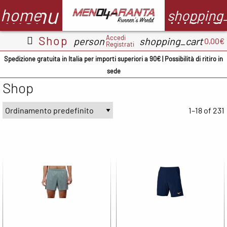
menu
menu
home
shopping
Accedi
Shop
person
shopping_cart
0,00€
Registrati
Abbigliamento
Scarpe
Accessori
M
Spedizione gratuita in Italia per importi superiori a 90€ | Possibilità di ritiro in
sede
Adidas
ADIDAS
BV Sport
Shop
CMP
ASICS
Demon
A
occhiali
1–18 of 231
Columbia
Columbia
B
Floky
Floky
Crocs
C
Garmin
Meno4aranta
Docksteps
C
Ironman
Mizuno
Hoka
D
Marsupio
New Balance
Mizuno
E
Mizuno
North Sails
New
F