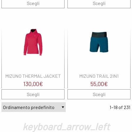
prezzo
prezzo
Scegli
Scegli
originale
attuale
era:
è:
150,00€.
135,00€.
MIZUNO THERMAL JACKET
MIZUNO TRAIL 2IN1
130,00
€
55,00
€
Scegli
Scegli
1–18 of 231
keyboard_arrow_left