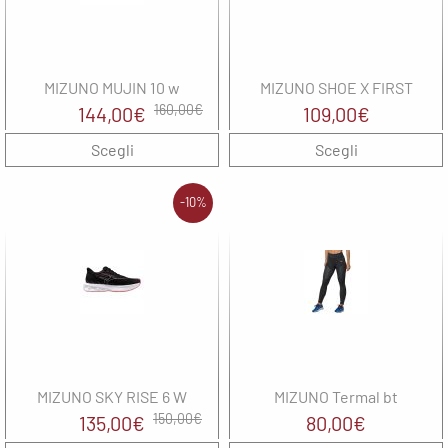
MIZUNO MUJIN 10 w
MIZUNO SHOE X FIRST
Il
Il
160,00
€
144,00
€
109,00
€
prezzo
prezzo
Scegli
Scegli
originale
attuale
era:
è:
-10%
160,00€.
144,00€.
MIZUNO SKY RISE 6 W
MIZUNO Termal bt
Il
Il
150,00
€
135,00
€
80,00
€