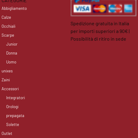
CATEGORIE
Abbigliamento
Calze
Spedizione gratuita in Italia
Occhiali
per importi superiori a 90€ |
Scarpe
Possibilità di ritiro in sede
Junior
facebook
instagram
Donna
Uomo
unixes
Zaini
Accessori
Integratori
Orologi
prepagata
Solette
Outlet