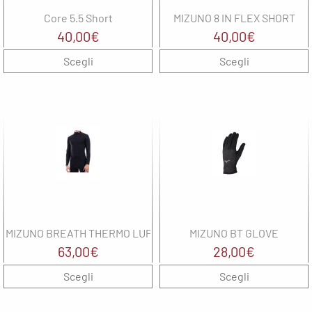
Balance
Noene
The North
G
Core 5.5 Short
MIZUNO 8 IN FLEX SHORT
solette
Face
North
40,00
€
40,00
€
Sails
North
UYN
Scegli
Sails
Scegli
M
On
Oxiburn
M
Regatta
Regatta
M
Saucony
SHOKZ
N
The North
Face
SMITH
Uyn
Spenco
N
The North
MIZUNO BREATH THERMO LUPETTO
MIZUNO BT GLOVE
Face
63,00
€
28,00
€
O
UYN
Scegli
Scegli
R
wellbeinn