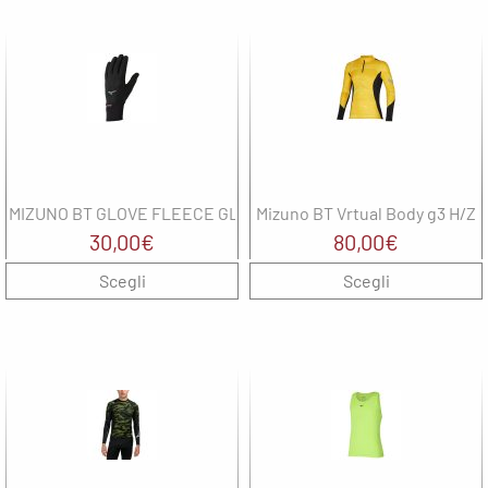
Wepere
T
F
MIZUNO BT GLOVE FLEECE GLV
Mizuno BT Vrtual Body g3 H/Z
30,00
€
80,00
€
Scegli
Scegli