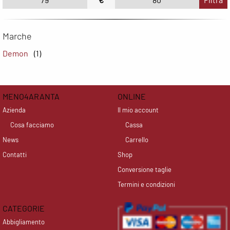
Wepere
Marche
Demon
(1)
T
F
MENO4ARANTA
ONLINE
Azienda
Il mio account
Cosa facciamo
Cassa
News
Carrello
Contatti
Shop
Conversione taglie
Termini e condizioni
CATEGORIE
Abbigliamento