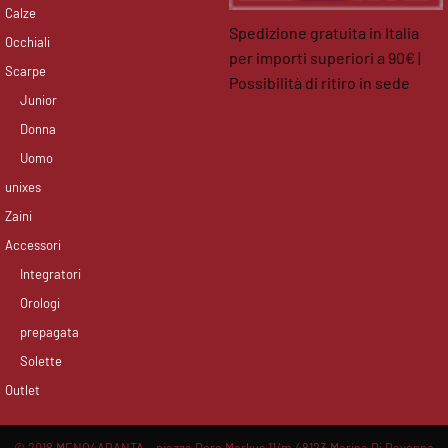
Calze
Spedizione gratuita in Italia
Occhiali
per importi superiori a 90€ |
Scarpe
Possibilità di ritiro in sede
Junior
facebook
instagram
Donna
Uomo
unixes
Zaini
Accessori
Integratori
Orologi
prepagata
Solette
Outlet