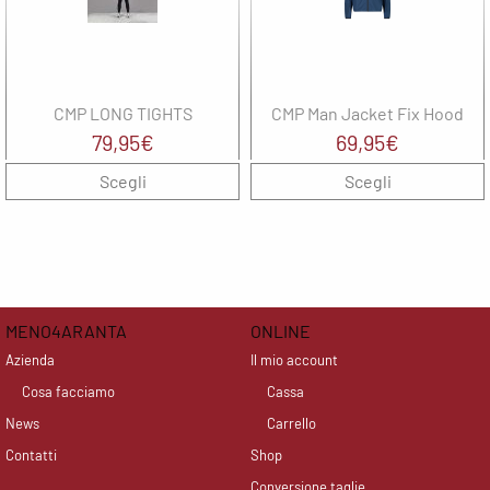
CMP LONG TIGHTS
CMP Man Jacket Fix Hood
79,95
€
69,95
€
Scegli
Scegli
MENO4ARANTA
ONLINE
Azienda
Il mio account
Cosa facciamo
Cassa
News
Carrello
Contatti
Shop
Conversione taglie