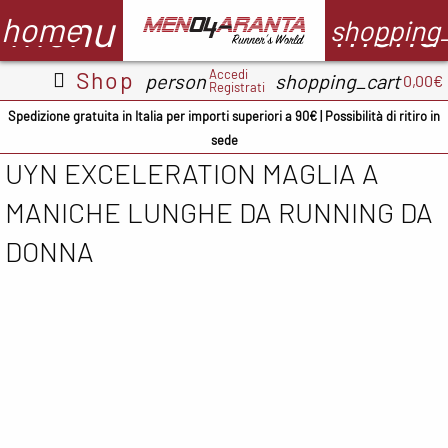
menu
menu
home
shopping
Accedi
Shop
person
shopping_cart
0,00€
Registrati
Abbigliamento
Scarpe
Accessori
M
Spedizione gratuita in Italia per importi superiori a 90€ | Possibilità di ritiro in
sede
Adidas
ADIDAS
BV Sport
UYN EXCELERATION MAGLIA A
CMP
ASICS
Demon
A
MANICHE LUNGHE DA RUNNING DA
occhiali
Columbia
Columbia
B
DONNA
Floky
Floky
Crocs
C
Garmin
Meno4aranta
Docksteps
C
Ironman
Mizuno
Hoka
D
Marsupio
New Balance
Mizuno
E
Mizuno
North Sails
New
F