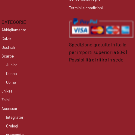
Termini e condizioni
CATEGORIE
Abbigliamento
Calze
Spedizione gratuita in Italia
Occhiali
per importi superiori a 90€ |
Scarpe
Possibilità di ritiro in sede
Junior
facebook
instagram
Donna
Uomo
unixes
Zaini
Accessori
Integratori
Orologi
prepagata