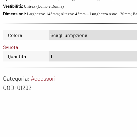
The North Face
North Sails
Nor
Vestibilità:
Unisex (Uomo e Donna)
Dimensioni:
Larghezza: 145mm; Altezza: 45mm – Lunghezza Asta: 120mm; Bas
UYN
On
Ox
Regatta
Re
Colore
Saucony
SH
Svuota
The North Face
SM
Quantità
Uyn
Sp
Th
Categoria:
Accessori
COD:
01292
UY
wel
We