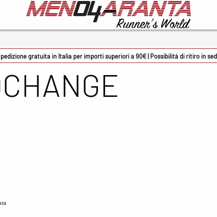
cessori
Marche
226E
pedizione gratuita in Italia per importi superiori a 90€ | Possibilità di ritiro in se
 DCHANGE
 Sport
ADIDAS
mon occhiali
ASICS
oky
BV Sport
rmin
Columbia
onman
Crocs
rsupio
Docksteps
zuno
Ethicsport
bra
ene solette
Floky