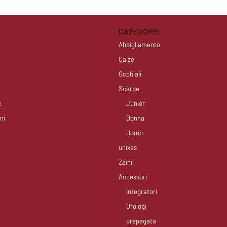
CATEGORIE
Abbigliamento
Calze
Occhiali
Scarpe
e
Junior
ni
Donna
Uomo
unixes
Zaini
Accessori
Integratori
Orologi
prepagata