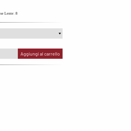
th Sails
Garmin
e Lente: 8
iburn
Hoka
gatta
Marsupio
OKZ
Meno4aranta
ITH
Mizuno
Aggiungi al carrello
enco
New Balance
e North Face
Noene
N
Notrh Sails
lbeinn
On
pere
Oxiburn
Regatta