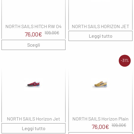
NORTH SAILS HITCH RW O4
NORTH SAILS HORIZON JET
Il
Il
109,00
€
76,00
€
Leggi tutto
prezzo
prezzo
Scegli
originale
attuale
era:
è:
-31%
109,00€.
76,00€.
NORTH SAILS Horizon Jet
NORTH SAILS Horizon Plain
Il
Il
109,00
€
76,00
€
Leggi tutto