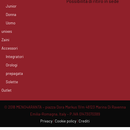
Possibilità di ritiro in sede
Junior
facebook
instagram
Donna
Uomo
unixes
Zaini
Accessori
Integratori
Orologi
prepagata
Solette
Outlet
© 2018 MENO4ARANTA – piazza Dora Markus 11/m 48123 Marina Di Ravenna
Emilia-Romagna, Italy – P.IVA 01473070389
Privacy
|
Cookie policy
|
Crediti