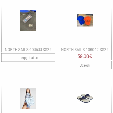
Wepere
T
F
NORTH SAILS 403533 SS22
NORTH SAILS 406042 SS22
39,00
€
Leggi tutto
Scegli