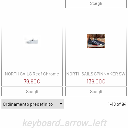
prezzo
prezzo
Scegli
originale
attuale
era:
è:
109,00€.
76,00€.
NORTH SAILS Reef Chrome
NORTH SAILS SPINNAKER SW 
79,90
€
139,00
€
Scegli
Scegli
1–18 of 94
keyboard_arrow_left