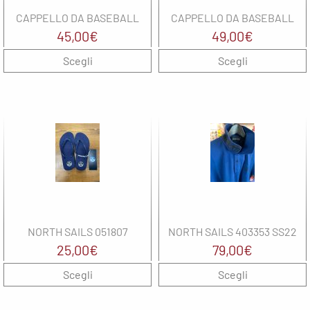
Balance
Noene
The North
G
CAPPELLO DA BASEBALL
CAPPELLO DA BASEBALL
solette
Face
North
45,00
€
49,00
€
Sails
North
UYN
Scegli
Sails
Scegli
M
On
Oxiburn
M
Regatta
Regatta
M
Saucony
SHOKZ
N
The North
Face
SMITH
Uyn
Spenco
N
The North
NORTH SAILS 051807
NORTH SAILS 403353 SS22
Face
25,00
€
79,00
€
O
UYN
Scegli
Scegli
R
wellbeinn