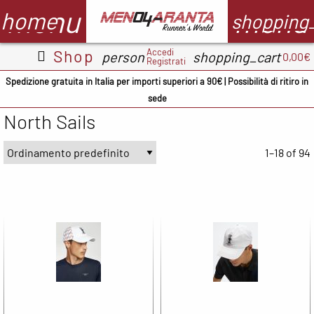
menu
menu
home
shopping
Accedi
Shop
person
shopping_cart
0,00€
Registrati
Abbigliamento
Scarpe
Accessori
M
Spedizione gratuita in Italia per importi superiori a 90€ | Possibilità di ritiro in
sede
Adidas
ADIDAS
BV Sport
North Sails
CMP
ASICS
Demon
A
occhiali
1–18 of 94
Columbia
Columbia
B
Floky
Floky
Crocs
C
Garmin
Meno4aranta
Docksteps
C
Ironman
Mizuno
Hoka
D
Marsupio
New Balance
Mizuno
E
Mizuno
North Sails
New
F