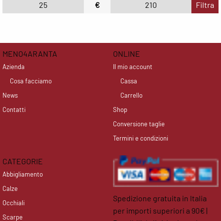
€
Filtra
MENO4ARANTA
ONLINE
Azienda
Il mio account
Cosa facciamo
Cassa
News
Carrello
Contatti
Shop
Conversione taglie
Termini e condizioni
CATEGORIE
Abbigliamento
Calze
Spedizione gratuita in Italia
Occhiali
per importi superiori a 90€ |
Scarpe