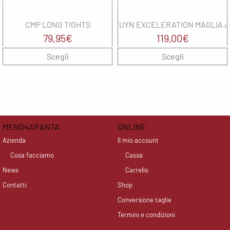
CMP LONG TIGHTS
UYN EXCELERATION MAGLIA A
79,95
€
119,00
€
Scegli
Scegli
MENO4ARANTA
ONLINE
Azienda
Il mio account
Cosa facciamo
Cassa
News
Carrello
Contatti
Shop
Conversione taglie
Termini e condizioni