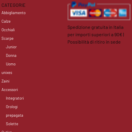
CATEGORIE
Abbigliamento
Calze
Spedizione gratuita in Italia
Occhiali
per importi superiori a 90€ |
Scarpe
Possibilità di ritiro in sede
Junior
facebook
instagram
Donna
Uomo
unixes
Zaini
Accessori
Integratori
Orologi
prepagata
Solette