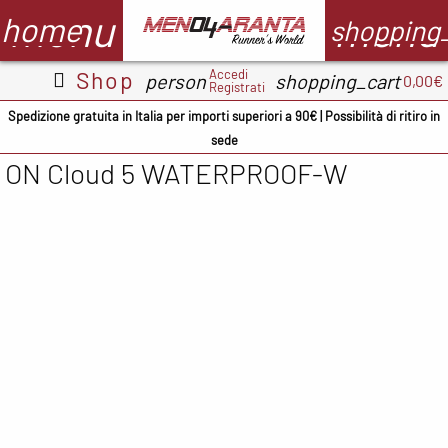
menu
menu
home
shopping
Accedi
Shop
person
shopping_cart
0,00€
Registrati
Abbigliamento
Scarpe
Accessori
M
Spedizione gratuita in Italia per importi superiori a 90€ | Possibilità di ritiro in
sede
Adidas
ADIDAS
BV Sport
ON Cloud 5 WATERPROOF-W
CMP
ASICS
Demon
A
occhiali
Columbia
Columbia
B
Floky
Floky
Crocs
C
Garmin
Meno4aranta
Docksteps
C
Ironman
Mizuno
Hoka
D
Marsupio
New Balance
Mizuno
E
Mizuno
North Sails
New
F