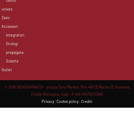
Uomo
unixes
Zaini
Accessori
Integratori
Orologi
prepagata
Solette
Outlet
© 2018 MENO4ARANTA – piazza Dora Markus 11/m 48123 Marina Di Ravenna
Emilia-Romagna, Italy – P.IVA 01473070389
Privacy
|
Cookie policy
|
Crediti
Scroll
Up