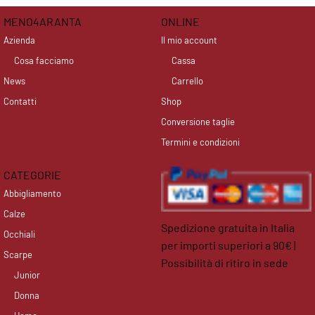
MENO4ARANTA
ONLINE
Azienda
Il mio account
Cosa facciamo
Cassa
News
Carrello
Contatti
Shop
Conversione taglie
Termini e condizioni
CATEGORIE
Abbigliamento
Calze
Spedizione gratuita in Italia
Occhiali
per importi superiori a 90€ |
Scarpe
Possibilità di ritiro in sede
Junior
facebook
instagram
Donna