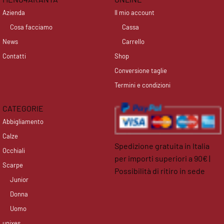
Azienda
Il mio account
Cosa facciamo
Cassa
News
Carrello
Contatti
Shop
Conversione taglie
Termini e condizioni
CATEGORIE
Abbigliamento
Calze
Spedizione gratuita in Italia
Occhiali
per importi superiori a 90€ |
Scarpe
Possibilità di ritiro in sede
Junior
facebook
instagram
Donna
Uomo
unixes