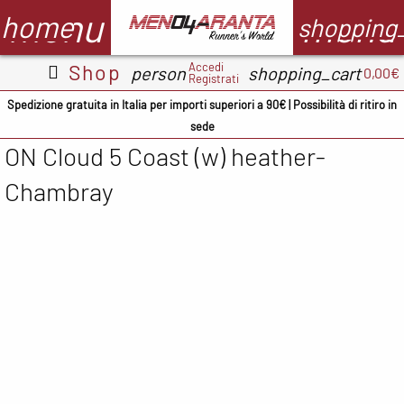
menu
menu
home
shopping
Accedi
Shop
person
shopping_cart
0,00€
Registrati
Abbigliamento
Scarpe
Accessori
M
Spedizione gratuita in Italia per importi superiori a 90€ | Possibilità di ritiro in
sede
Adidas
ADIDAS
BV Sport
ON Cloud 5 Coast (w) heather-
CMP
ASICS
Demon
A
Chambray
occhiali
Columbia
Columbia
B
Floky
Floky
Crocs
C
Garmin
Meno4aranta
Docksteps
C
Ironman
Mizuno
Hoka
D
Marsupio
New Balance
Mizuno
E
Mizuno
North Sails
New
F