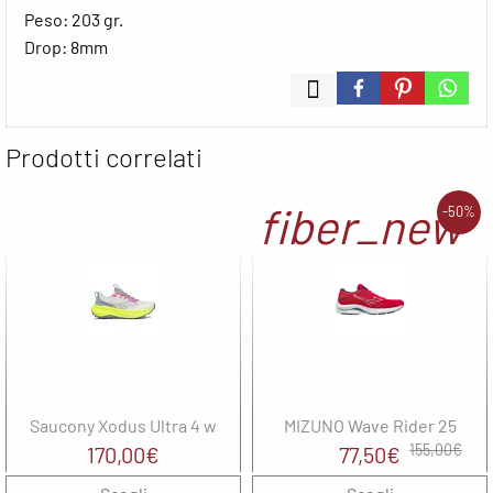
Peso: 203 gr.
Drop: 8mm
Prodotti correlati
fiber_new
-50%
Saucony Xodus Ultra 4 w
MIZUNO Wave Rider 25
Il
Il
155,00
€
170,00
€
77,50
€
prezzo
prezzo