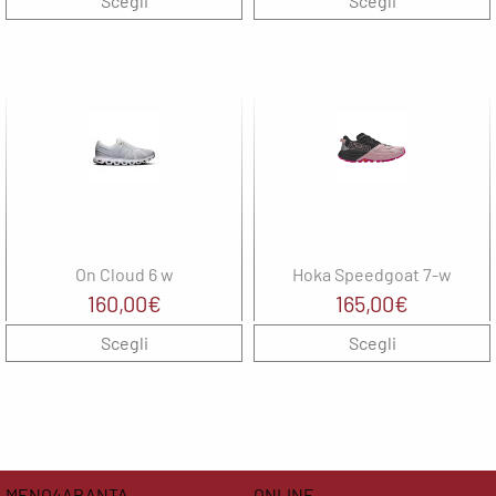
Scegli
Scegli
originale
attuale
era:
è:
155,00€.
77,50€.
On Cloud 6 w
Hoka Speedgoat 7-w
160,00
€
165,00
€
Scegli
Scegli
MENO4ARANTA
ONLINE