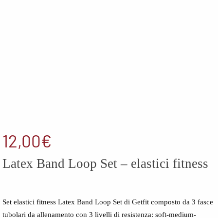
Balance
Noene
The North
G
solette
Face
North
Sails
North
UYN
Sails
M
On
Oxiburn
M
Regatta
Regatta
M
Saucony
SHOKZ
N
The North
Face
SMITH
12,00
€
Uyn
Spenco
N
The North
Latex Band Loop Set – elastici fitness
Face
O
UYN
R
Set elastici fitness Latex Band Loop Set di Getfit composto da 3 fasce
wellbeinn
tubolari da allenamento con 3 livelli di resistenza: soft-medium-