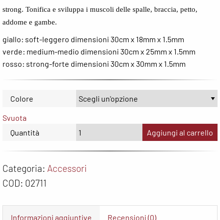
Wepere
strong. Tonifica e sviluppa i muscoli delle spalle, braccia, petto,
addome e gambe.
giallo: soft-leggero dimensioni 30cm x 18mm x 1.5mm
verde: medium-medio dimensioni 30cm x 25mm x 1.5mm
rosso: strong-forte dimensioni 30cm x 30mm x 1.5mm
T
F
Colore
Svuota
Quantità
Aggiungi al carrello
Categoria:
Accessori
COD:
02711
Informazioni aggiuntive
Recensioni (0)