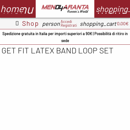
menu
menu
home
shopping
Accedi
Shop
person
shopping_cart
0,00€
Registrati
Abbigliamento
Scarpe
Accessori
M
Spedizione gratuita in Italia per importi superiori a 90€ | Possibilità di ritiro in
sede
Adidas
ADIDAS
BV Sport
GET FIT LATEX BAND LOOP SET
CMP
ASICS
Demon
A
occhiali
Columbia
Columbia
B
Floky
Floky
Crocs
C
Garmin
Meno4aranta
Docksteps
C
Ironman
Mizuno
Hoka
D
Marsupio
New Balance
Mizuno
E
Mizuno
North Sails
New
F