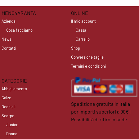
MENO4ARANTA
ONLINE
Azienda
Il mio account
Cosa facciamo
Cassa
News
Carrello
Contatti
Shop
Conversione taglie
Termini e condizioni
CATEGORIE
Abbigliamento
Calze
Spedizione gratuita in Italia
Occhiali
per importi superiori a 90€ |
Scarpe
Possibilità di ritiro in sede
Junior
facebook
instagram
Donna