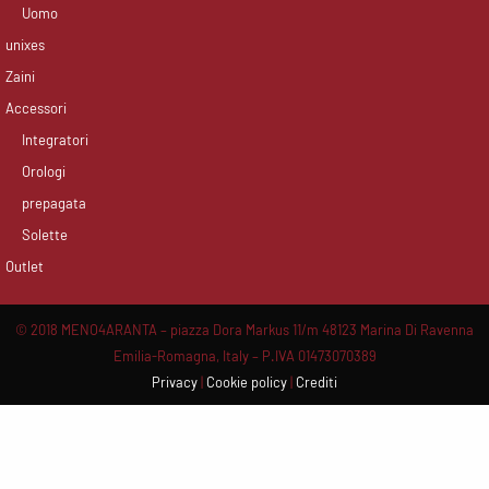
Uomo
unixes
Zaini
Accessori
Integratori
Orologi
prepagata
Solette
Outlet
© 2018 MENO4ARANTA – piazza Dora Markus 11/m 48123 Marina Di Ravenna
Emilia-Romagna, Italy – P.IVA 01473070389
Privacy
|
Cookie policy
|
Crediti
Scroll
Up