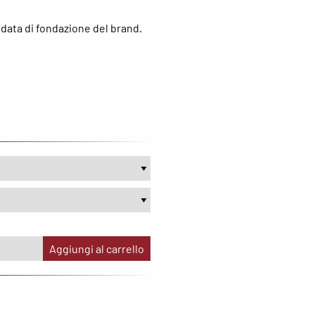
th Sails
Garmin
a data di fondazione del brand.
iburn
Hoka
gatta
Marsupio
OKZ
Meno4aranta
ITH
Mizuno
enco
New Balance
e North Face
Noene
N
Notrh Sails
lbeinn
On
Aggiungi al carrello
pere
Oxiburn
Regatta