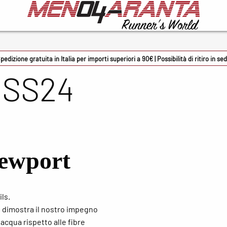
cessori
Marche
226E
pedizione gratuita in Italia per importi superiori a 90€ | Possibilità di ritiro in se
S SS24
 Sport
ADIDAS
mon occhiali
ASICS
oky
BV Sport
rmin
Columbia
Newport
onman
Crocs
rsupio
Docksteps
ls.
zuno
Ethicsport
e dimostra il nostro impegno
ene solette
Floky
acqua rispetto alle fibre