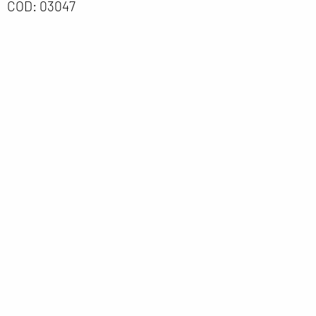
COD:
03047