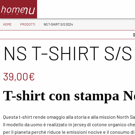
menu
home
HOME
PRODOTTI
NS T-SHIRT S/S SS24
Abbigliamento
Scarpe
Ac
S
NS T-SHIRT S/
Adidas
ADIDAS
BV
CMP
ASICS
De
Columbia
Columbia
Fl
39,00
€
Floky
Crocs
Ga
T-shirt con stampa 
Meno4aranta
Docksteps
Ir
Mizuno
Hoka
Ma
Questa t-shirt rende omaggio alla storia e alla mission North Sai
New Balance
Mizuno
Mi
Il modello da uomo è realizzato in jersey di cotone organico ch
North Sails
New Balance
No
per il pianeta perchè riduce le emissioni nocive e il consumo di 