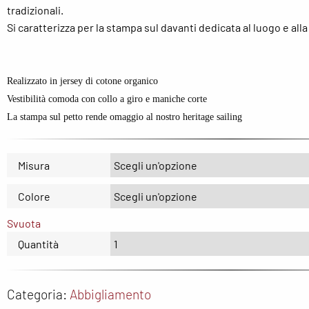
tradizionali.
The North Face
North Sails
Nor
Si caratterizza per la stampa sul davanti dedicata al luogo e all
UYN
On
Ox
Regatta
Re
Realizzato in jersey di cotone organico
Saucony
SH
Vestibilità comoda con collo a giro e maniche corte
La stampa sul petto rende omaggio al nostro heritage sailing
The North Face
SM
Uyn
Sp
Misura
Th
Colore
UY
Svuota
wel
Quantità
We
Categoria:
Abbigliamento