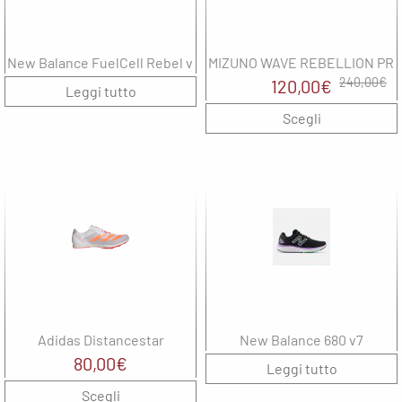
New Balance FuelCell Rebel v5
MIZUNO WAVE REBELLION PRO
Il
Il
240,00
€
120,00
€
Leggi tutto
prezzo
prezzo
Scegli
originale
attuale
era:
è:
240,00€.
120,00€.
Adidas Distancestar
New Balance 680 v7
80,00
€
Leggi tutto
Scegli