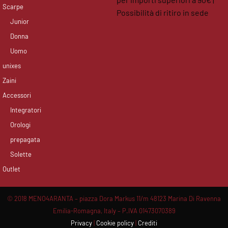
Scarpe
Possibilità di ritiro in sede
Junior
facebook
instagram
Donna
Uomo
unixes
Zaini
Accessori
Integratori
Orologi
prepagata
Solette
Outlet
© 2018 MENO4ARANTA – piazza Dora Markus 11/m 48123 Marina Di Ravenna
Emilia-Romagna, Italy – P.IVA 01473070389
Privacy
|
Cookie policy
|
Crediti