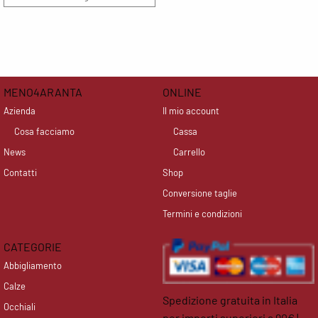
MENO4ARANTA
ONLINE
Azienda
Il mio account
Cosa facciamo
Cassa
News
Carrello
Contatti
Shop
Conversione taglie
Termini e condizioni
CATEGORIE
Abbigliamento
Calze
Spedizione gratuita in Italia
Occhiali
per importi superiori a 90€ |