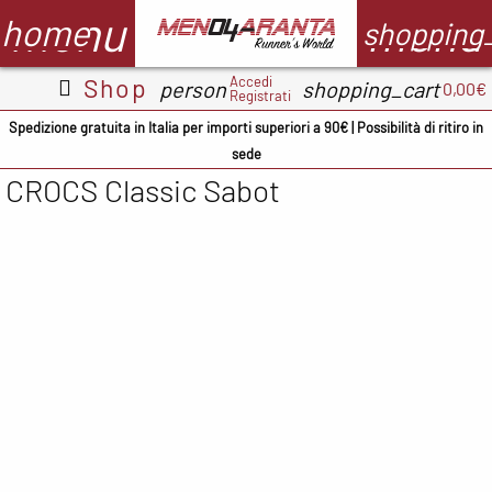
menu
menu
home
shopping
Accedi
Shop
person
shopping_cart
0,00€
Registrati
Abbigliamento
Scarpe
Accessori
M
Spedizione gratuita in Italia per importi superiori a 90€ | Possibilità di ritiro in
sede
Adidas
ADIDAS
BV Sport
CROCS Classic Sabot
CMP
ASICS
Demon
A
occhiali
Columbia
Columbia
B
Floky
Floky
Crocs
C
Garmin
Meno4aranta
Docksteps
C
Ironman
Mizuno
Hoka
D
Marsupio
New Balance
Mizuno
E
Mizuno
North Sails
New
F