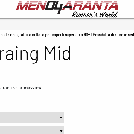
cessori
Marche
226E
pedizione gratuita in Italia per importi superiori a 90€ | Possibilità di ritiro in se
Traing Mid
 Sport
ADIDAS
mon occhiali
ASICS
oky
BV Sport
rmin
Columbia
garantire la massima
onman
Crocs
rsupio
Docksteps
zuno
Ethicsport
ene solette
Floky