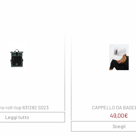
no roll-top 631282 SS23
CAPPELLO DA BASE
49,00
€
Leggi tutto
Scegli