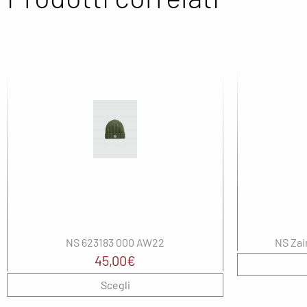
NS 623183 000 AW22
NS Zai
45,00
€
Scegli