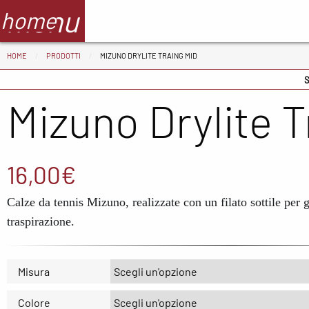
menu
home
HOME
PRODOTTI
MIZUNO DRYLITE TRAING MID
Abbigliamento
Scarpe
Ac
S
mizuno Drylite 
Adidas
ADIDAS
BV
CMP
ASICS
De
Columbia
Columbia
Fl
16,00
€
Floky
Crocs
Ga
Calze da tennis Mizuno, realizzate con un filato sottile per 
Meno4aranta
Docksteps
Ir
traspirazione.
Mizuno
Hoka
Ma
New Balance
Mizuno
Mi
Misura
North Sails
New Balance
No
Colore