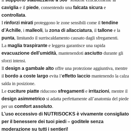
caviglia
e il
piede
, consentendo una
falcata sicura
e
controllata
.
I
rinforzi mirati
proteggono le zone sensibili come il
tendine
d’Achille
, i
malleoli
, la
zona di allacciatura
, il
tallone
e la
punta
, limitando il surriscaldamento causato dagli sfregamenti.
La
maglia traspirante
e leggera garantisce una rapida
evacuazione dell’umidità
, mantenendoti
asciutto
durante gli
sforzi intensi.
Il
design a gambale alto
offre una protezione aggiuntiva, mentre
il
bordo a coste largo
evita l’
effetto laccio
mantenendo la calza
salda in posizione.
Le
cuciture piatte
riducono
sfregamenti
e
irritazioni
, mentre il
design asimmetrico
si adatta perfettamente all’anatomia del piede
per un
comfort assoluto
.
L’uso eccessivo di NUTRISOCKS è vivamente consigliato
per il benessere dei tuoi piedi – goditele senza
moderazione su tutti i sentieri!