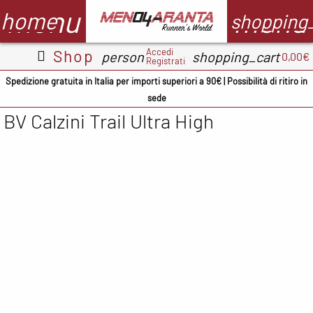
menu
menu
home
shopping
Accedi
Shop
person
shopping_cart
0,00€
Registrati
Abbigliamento
Scarpe
Accessori
M
Spedizione gratuita in Italia per importi superiori a 90€ | Possibilità di ritiro in
sede
Adidas
ADIDAS
BV Sport
BV Calzini Trail Ultra High
CMP
ASICS
Demon
A
occhiali
Columbia
Columbia
B
Floky
Floky
Crocs
C
Garmin
Meno4aranta
Docksteps
C
Ironman
Mizuno
Hoka
D
Marsupio
New Balance
Mizuno
E
Mizuno
North Sails
New
F