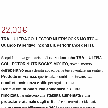
22,00
€
TRAIL ULTRA COLLECTOR NUTRISOCKS MOJITO –
Quando l’Aperitivo Incontra la Performance del Trail
Scopri la nuova generazione di
calze tecniche TRAIL ULTRA
COLLECTOR NUTRISOCKS MOJITO
, dove il mondo
dell’
aperitivo
ispira design audaci per le tue avventure sui sentieri.
Prodotte in Francia
, queste calze combinano
tecnicità,
comfort, resistenza
e
stile
per ogni distanza.
Dotate di una
nuova suola anatomica 3D ultra
rinforzata
garantiscono una
stabilità aumentata
e una
protezione ottimale dagli urti
anche su terreni accidentati.
Il
supporto stabilizzante a 360°
sostiene efficacemente la