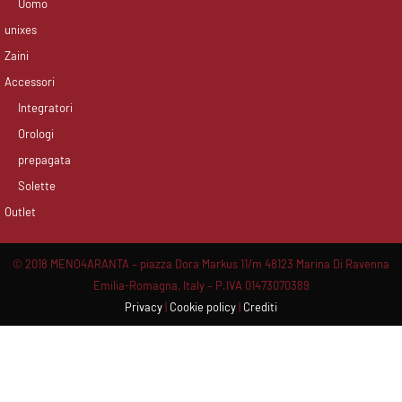
Uomo
unixes
Zaini
Accessori
Integratori
Orologi
prepagata
Solette
Outlet
© 2018 MENO4ARANTA – piazza Dora Markus 11/m 48123 Marina Di Ravenna
Emilia-Romagna, Italy – P.IVA 01473070389
Privacy
|
Cookie policy
|
Crediti
Scroll
Up