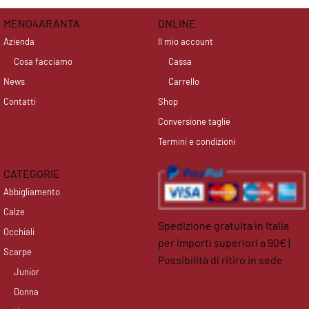
MENO4ARANTA
ONLINE
Azienda
Il mio account
Cosa facciamo
Cassa
News
Carrello
Contatti
Shop
Conversione taglie
Termini e condizioni
CATEGORIE
Abbigliamento
Calze
Spedizione gratuita in Italia
Occhiali
per importi superiori a 90€ |
Scarpe
Possibilità di ritiro in sede
Junior
facebook
instagram
Donna