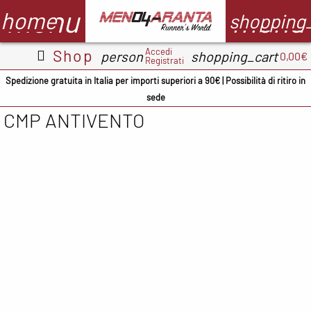
menu
menu
home
shopping
Accedi
Shop
person
shopping_cart
0,00€
Registrati
Abbigliamento
Scarpe
Accessori
M
Spedizione gratuita in Italia per importi superiori a 90€ | Possibilità di ritiro in
sede
Adidas
ADIDAS
BV Sport
CMP ANTIVENTO
CMP
ASICS
Demon
A
occhiali
Columbia
Columbia
B
Floky
Floky
Crocs
C
Garmin
Meno4aranta
Docksteps
C
Ironman
Mizuno
Hoka
D
Marsupio
New Balance
Mizuno
E
Mizuno
North Sails
New
F