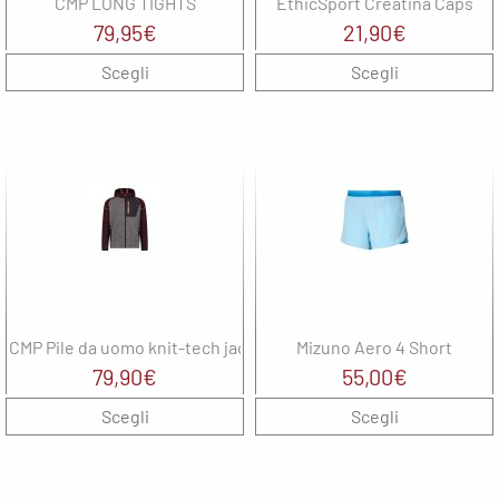
CMP LONG TIGHTS
EthicSport Creatina Caps
79,95
€
21,90
€
Scegli
Scegli
CMP Pile da uomo knit-tech jacquard
Mizuno Aero 4 Short
79,90
€
55,00
€
Scegli
Scegli