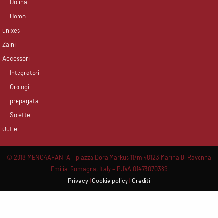
facebook
instagram
Donna
Uomo
unixes
Zaini
Accessori
Integratori
Orologi
prepagata
Solette
Outlet
© 2018 MENO4ARANTA – piazza Dora Markus 11/m 48123 Marina Di Ravenna
Emilia-Romagna, Italy – P.IVA 01473070389
Privacy
|
Cookie policy
|
Crediti
Scroll