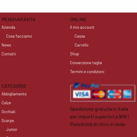
MENO4ARANTA
ONLINE
Azienda
Il mio account
Cosa facciamo
Cassa
News
Carrello
Contatti
Shop
Conversione taglie
Termini e condizioni
CATEGORIE
Abbigliamento
Calze
Spedizione gratuita in Italia
Occhiali
per importi superiori a 90€ |
Scarpe
Possibilità di ritiro in sede
Junior