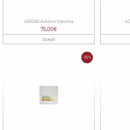
ADIDAS Adizero Canotta
AD
75,00
€
Scegli
-30%