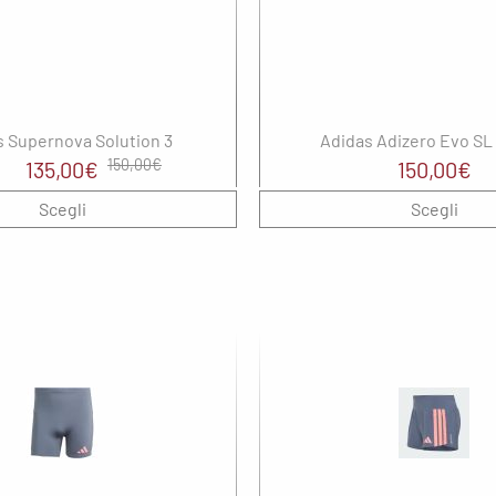
Saucony
SHOKZ
Spenco
SMITH
s Supernova Solution 3
Adidas Adizero Evo S
Il
Il
150,00
€
135,00
€
150,00
€
The North Face
prezzo
prezzo
Scegli
Scegli
Uyn
originale
attuale
era:
è:
150,00€.
135,00€.