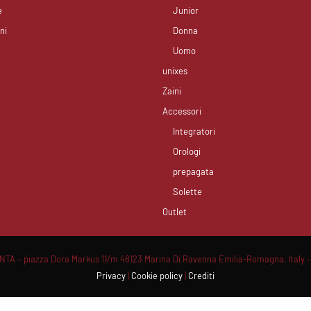
e
Junior
ni
Donna
Uomo
unixes
Zaini
Accessori
Integratori
Orologi
prepagata
Solette
Outlet
A – piazza Dora Markus 11/m 48123 Marina Di Ravenna Emilia-Romagna, Italy –
Privacy
|
Cookie policy
|
Crediti