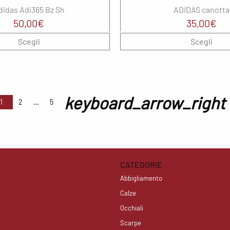
didas Adi365 Bz Sh
ADIDAS canotta
50,00
€
35,00
€
Scegli
Scegli
keyboard_arrow_right
1
2
5
CATEGORIE
Abbigliamento
Calze
Occhiali
Scarpe