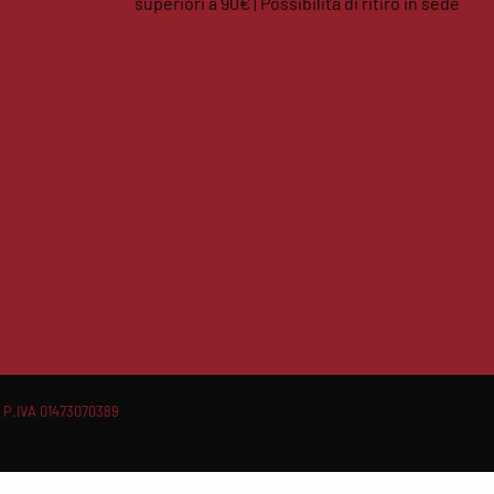
superiori a 90€ | Possibilità di ritiro in sede
facebook
instagram
 P.IVA 01473070389