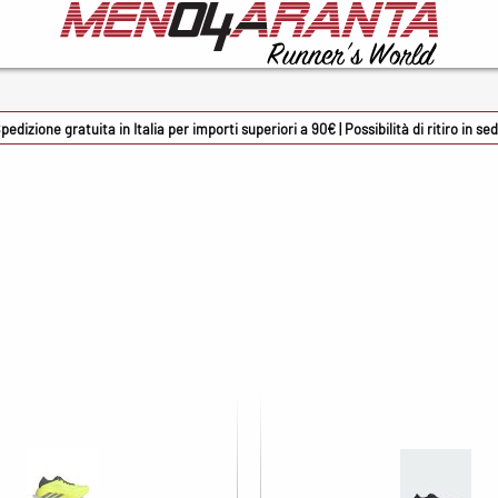
cessori
Marche
226E
pedizione gratuita in Italia per importi superiori a 90€ | Possibilità di ritiro in se
 Sport
ADIDAS
mon occhiali
ASICS
oky
BV Sport
rmin
Columbia
onman
Crocs
rsupio
Docksteps
zuno
Ethicsport
ene solette
Floky