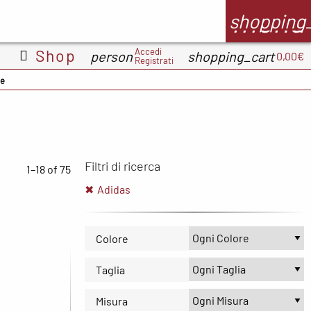
menu
shopping
Accedi
Shop
person
shopping_cart
0,00€
Registrati
RS
Wellbeinn
Wepere
Integratori
de
226ERS
EthicSport
Filtri di ricerca
1–18 of 75
Adidas
Colore
Taglia
Misura