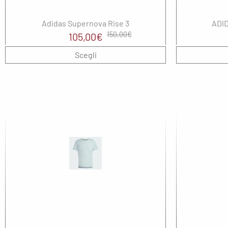
Adidas Supernova Rise 3
ADID
Il
Il
150,00
€
105,00
€
prezzo
prezzo
Scegli
originale
attuale
era:
è:
150,00€.
105,00€.