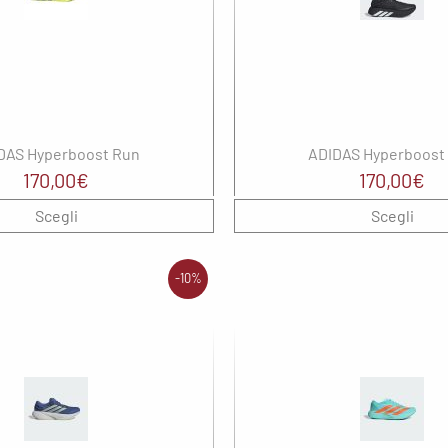
th Sails
Garmin
iburn
Hoka
gatta
Marsupio
OKZ
Meno4aranta
DAS Hyperboost Run
ADIDAS Hyperboost
ITH
Mizuno
170,00
€
170,00
€
enco
New Balance
Scegli
Scegli
e North Face
Noene
-10%
N
Notrh Sails
lbeinn
On
pere
Oxiburn
Regatta