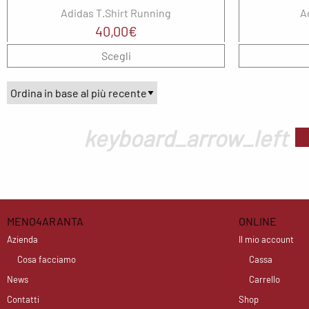
Adidas T.Shirt Running
A
40,00
€
Scegli
keyboard_arrow_left
MENO4ARANTA
ONLINE
Azienda
Il mio account
Cosa facciamo
Cassa
News
Carrello
Contatti
Shop