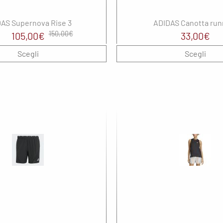
AS Supernova Rise 3
ADIDAS Canotta run
Il
Il
150,00
€
105,00
€
33,00
€
prezzo
prezzo
Scegli
Scegli
originale
attuale
era:
è:
150,00€.
105,00€.