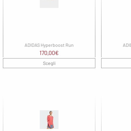
The North Face
North Sails
Nor
UYN
On
Ox
Regatta
Re
Saucony
SH
ADIDAS Hyperboost Run
ADI
The North Face
SM
170,00
€
Uyn
Sp
Scegli
Th
UY
wel
We